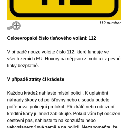
112 number
Celoevropské číslo tísňového volání: 112
V případě nouze volejte číslo 112, které funguje ve
všech zemích EU. Hovory na něj jsou z mobilu i z pevné
linky bezplatné.
V případě ztráty či krádeže
Každou krádež nahlaste místní policii. K uplatnění
náhrady škody od pojišťovny nebo u soudu budete
potřebovat policejní protokol. Při ztrátě nebo odcizení
kreditní karty ji ihned zablokujte. Pokud vám byl odcizen
cestovní pas, nahlaste to na konzulátu nebo
velvyslanectví své země a na policii. Nezapomeňte, že