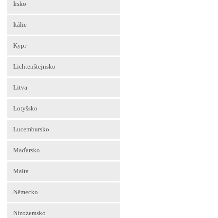
Irsko
Itálie
Kypr
Lichtenštejnsko
Litva
Lotyšsko
Lucembursko
Maďarsko
Malta
Německo
Nizozemsko