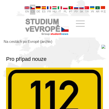
EN
CS
DE
ES
FR
HU
IT
PL
PT
РУ
SK
TR
УК
AR
中文
Na cestách po Evropě (archiv)
Pro případ nouze