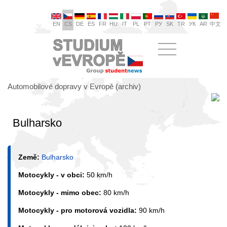
EN
CS
DE
ES
FR
HU
IT
PL
PT
РУ
SK
TR
УК
AR
中文
Automobilové dopravy v Evropě (archiv)
Bulharsko
Země:
Bulharsko
Motocykly - v obci:
50 km/h
Motocykly - mimo obec:
80 km/h
Motocykly - pro motorová vozidla:
90 km/h