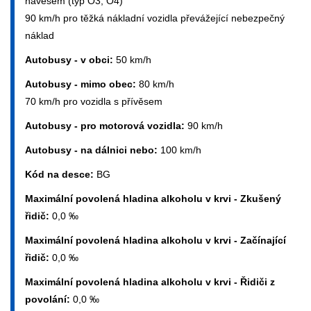
návěsem (typ O3, O4)
90 km/h pro těžká nákladní vozidla převážející nebezpečný
náklad
Autobusy - v obci:
50 km/h
Autobusy - mimo obec:
80 km/h
70 km/h pro vozidla s přívěsem
Autobusy - pro motorová vozidla:
90 km/h
Autobusy - na dálnici nebo:
100 km/h
Kód na desce:
BG
Maximální povolená hladina alkoholu v krvi - Zkušený
řidič:
0,0 ‰
Maximální povolená hladina alkoholu v krvi - Začínající
řidič:
0,0 ‰
Maximální povolená hladina alkoholu v krvi - Řidiči z
povolání:
0,0 ‰