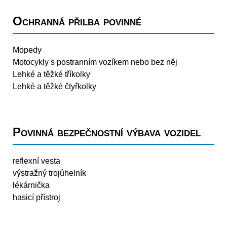
Ochranná přilba povinné
Mopedy
Motocykly s postranním vozíkem nebo bez něj
Lehké a těžké tříkolky
Lehké a těžké čtyřkolky
Povinná bezpečnostní výbava vozidel
reflexní vesta
výstražný trojúhelník
lékárnička
hasicí přístroj