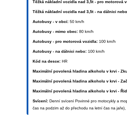
Těžká nákladní vozidla nad 3,5t - pro motorová 
Těžká nákladní vozidla nad 3,5t - na dálnici neb
Autobusy - v obci:
50 km/h
Autobusy - mimo obec:
80 km/h
Autobusy - pro motorová vozidla:
100 km/h
Autobusy - na dálnici nebo:
100 km/h
Kód na desce:
HR
Maximální povolená hladina alkoholu v krvi - Zk
Maximální povolená hladina alkoholu v krvi - Začí
Maximální povolená hladina alkoholu v krvi - Řid
Svícení:
Denní svícení Povinné pro motocykly a mo
čas na podzim až do přechodu na letní čas na jaře),