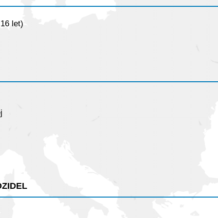
16 let)
j
zidel