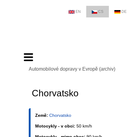
EN
CS
DE
Automobilové dopravy v Evropě (archiv)
Chorvatsko
Země:
Chorvatsko
Motocykly - v obci:
50 km/h
Motocykly - mimo obec:
90 km/h