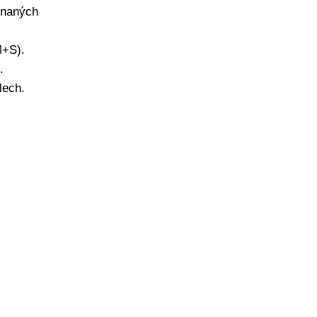
 hnaných
M+S).
.
lech.