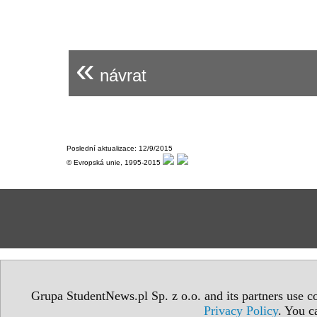
«
návrat
Poslední aktualizace: 12/9/2015
© Evropská unie, 1995-2015
Grupa StudentNews.pl Sp. z o.o. and its partners use co
Privacy Policy
. You c