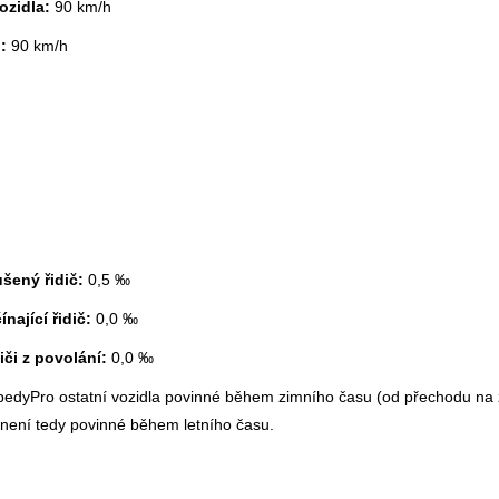
vozidla:
90 km/h
o:
90 km/h
ušený řidič:
0,5 ‰
nající řidič:
0,0 ‰
iči z povolání:
0,0 ‰
pedyPro ostatní vozidla povinné během zimního času (od přechodu na 
 není tedy povinné během letního času.