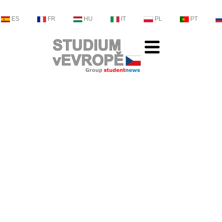
ES
FR
HU
IT
PL
PT