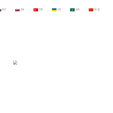
РУ
SK
TR
УК
AR
中文