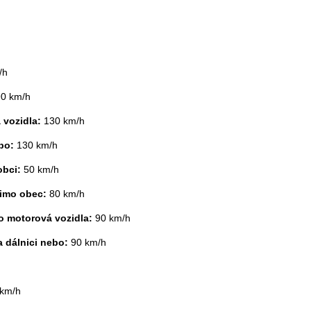
/h
90 km/h
á vozidla:
130 km/h
ebo:
130 km/h
obci:
50 km/h
mimo obec:
80 km/h
ro motorová vozidla:
90 km/h
a dálnici nebo:
90 km/h
 km/h