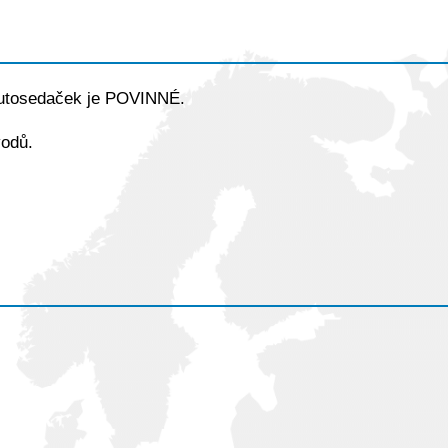
autosedaček je POVINNÉ.
vodů.