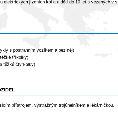
 u elektrických jízdních kol a u dětí do 10 let s vezených v 
cykly s postranním vozíkem a bez něj)
těžké tříkolky)
a těžké čtyřkolky)
zidel
icím přístrojem, výstražným trojúhelníkem a lékárničkou.