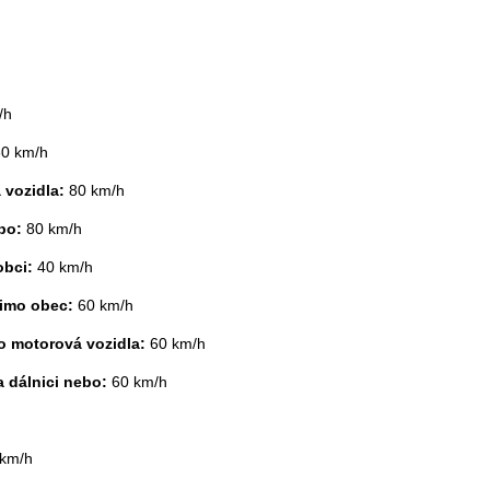
/h
80 km/h
á vozidla:
80 km/h
ebo:
80 km/h
obci:
40 km/h
mimo obec:
60 km/h
ro motorová vozidla:
60 km/h
a dálnici nebo:
60 km/h
 km/h