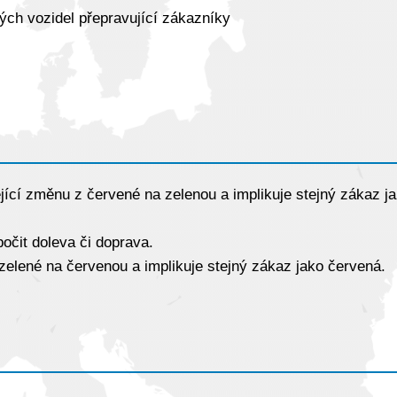
atých vozidel přepravující zákazníky
ící změnu z červené na zelenou a implikuje stejný zákaz j
očit doleva či doprava.
elené na červenou a implikuje stejný zákaz jako červená.