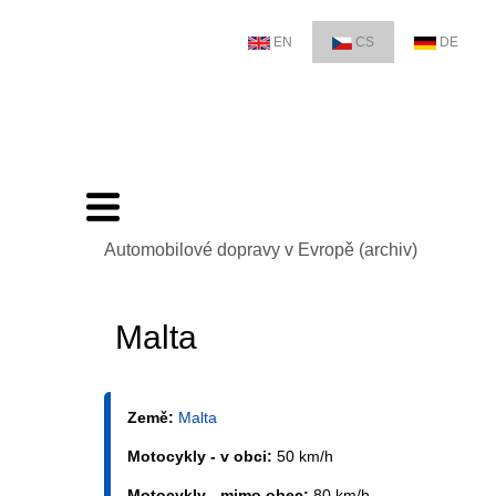
EN
CS
DE
Automobilové dopravy v Evropě (archiv)
Malta
Země:
Malta
Motocykly - v obci:
50 km/h
Motocykly - mimo obec:
80 km/h