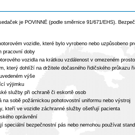
osedaček je POVINNÉ (podle směrnice 91/671/EHS). Bezpeč
 motorovém vozidle, které bylo vyrobeno nebo uzpůsobeno pr
em pracovní doby
motorového vozidla na krátkou vzdálenost v omezeném prosto
, který dohlíží na držitele dočasného řidičského průkazu ři
 uvedeném výše
ící výjimku
ské služby při ochraně či eskortě osob
 má na sobě požárnickou pohotovostní uniformu nebo výstroj
, kteří ve vozidle záchranné služby ošetřují pacienta
čského oprávnění
ají speciální bezpečnostní pás nebo nemohou používat stand