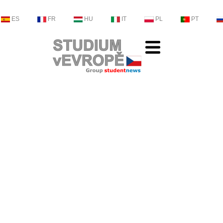
ES
FR
HU
IT
PL
PT