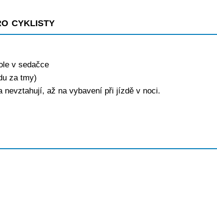
o cyklisty
kole v sedačce
zdu za tmy)
 nevztahují, až na vybavení při jízdě v noci.