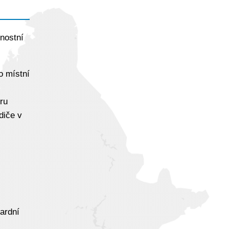
nostní
o místní
ru
diče v
ardní