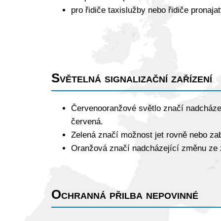
pro řidiče taxislužby nebo řidiče pronaj
Světelná signalizační zařízení
Červenooranžové světlo značí nadcházej
červená.
Zelená značí možnost jet rovně nebo zab
Oranžová značí nadcházející změnu ze z
Ochranná přilba nepovinné