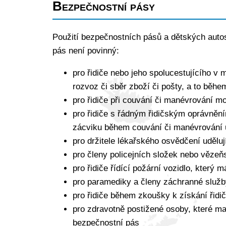
Bezpečnostní pásy
Použití bezpečnostních pásů a dětských aut
pás není povinný:
pro řidiče nebo jeho spolucestujícího v
rozvoz či sběr zboží či pošty, a to běh
pro řidiče při couvání či manévrování 
pro řidiče s řádným řidičským oprávněním
zácviku během couvání či manévrování
pro držitele lékařského osvědčení uděluj
pro členy policejních složek nebo vězeň
pro řidiče řídící požární vozidlo, který
pro paramediky a členy záchranné služby
pro řidiče během zkoušky k získání řidi
pro zdravotně postižené osoby, které m
bezpečnostní pás