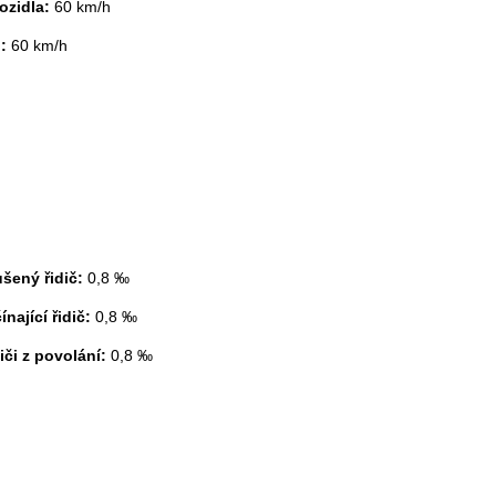
vozidla:
60 km/h
o:
60 km/h
ušený řidič:
0,8 ‰
nající řidič:
0,8 ‰
iči z povolání:
0,8 ‰