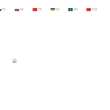
РУ
SK
TR
УК
AR
中文