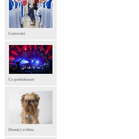
Cestování
Co podniknout
Domácí zvířata