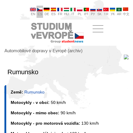
EN
CS
DE
ES
FR
HU
IT
PL
PT
РУ
SK
TR
УК
AR
中文
Automobilové dopravy v Evropě (archiv)
Rumunsko
Země:
Rumunsko
Motocykly - v obci:
50 km/h
Motocykly - mimo obec:
90 km/h
Motocykly - pro motorová vozidla:
130 km/h